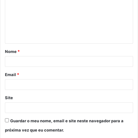
m
e
n
t
á
Nome
*
r
i
o
Email
*
*
Site
Guardar o meu nome, email e site neste navegador para a
próxima vez que eu comentar.