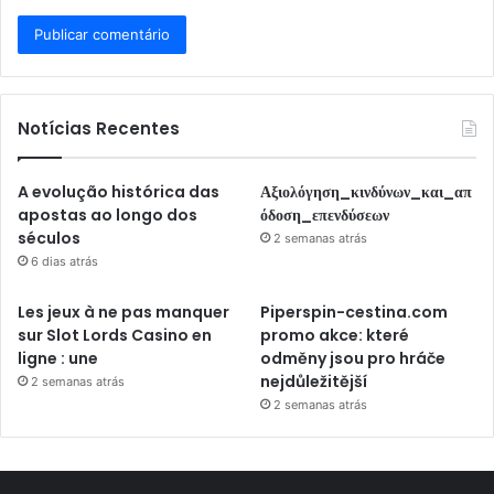
Notícias Recentes
A evolução histórica das
Αξιολόγηση_κινδύνων_και_απ
apostas ao longo dos
όδοση_επενδύσεων
séculos
2 semanas atrás
6 dias atrás
Les jeux à ne pas manquer
Piperspin-cestina.com
sur Slot Lords Casino en
promo akce: které
ligne : une
odměny jsou pro hráče
nejdůležitější
2 semanas atrás
2 semanas atrás