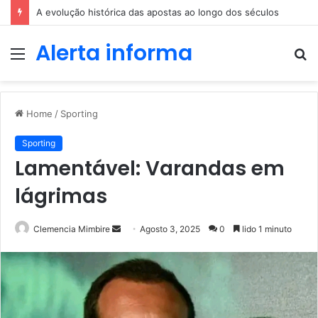
A evolução histórica das apostas ao longo dos séculos
Alerta informa
Menu
P
p
Home
/
Sporting
Sporting
Lamentável: Varandas em
lágrimas
Send
Clemencia Mimbire
Agosto 3, 2025
0
lido 1 minuto
an
email