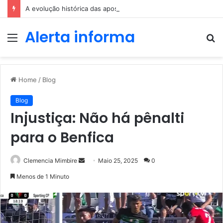
A evolução histórica das apostas ao longo dos séculos
Alerta informa
Menu
P
p
Home
/
Blog
Blog
Injustiça: Não há pênalti
para o Benfica
Send
Clemencia Mimbire
Maio 25, 2025
0
an
Menos de 1 Minuto
email