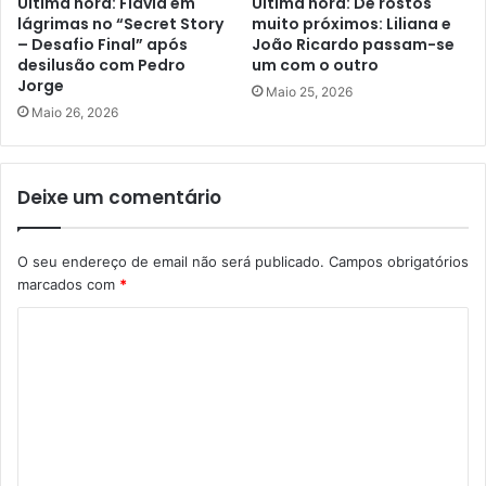
Última hora: Flávia em
Última hora: De rostos
lágrimas no “Secret Story
muito próximos: Liliana e
– Desafio Final” após
João Ricardo passam-se
desilusão com Pedro
um com o outro
Jorge
Maio 25, 2026
Maio 26, 2026
Deixe um comentário
O seu endereço de email não será publicado.
Campos obrigatórios
marcados com
*
C
o
m
e
n
t