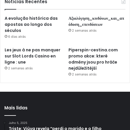
Notícias Recentes
A evolução histórica das
Αξιολόγηση_κινδύνων_και_απ
apostas ao longo dos
όδοση_επενδύσεων
séculos
2 semanas atrás
6 dias atrás
Les jeux à ne pas manquer
Piperspin-cestina.com
sur Slot Lords Casino en
promo akce: které
ligne : une
odměny jsou pro hráče
nejdůležitější
2 semanas atrás
2 semanas atrás
Mais lidas
Julho 5, 2025
Triste: Viúva revela “perdi o marido e o filho