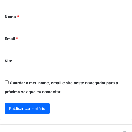
á
Nome
*
r
i
o
Email
*
*
Site
Guardar o meu nome, email e site neste navegador para a
próxima vez que eu comentar.