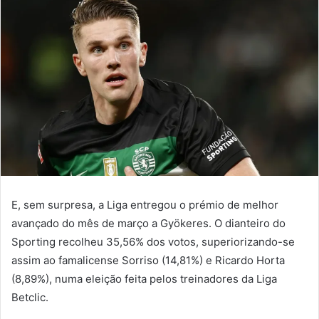
E, sem surpresa, a Liga entregou o prémio de melhor
avançado do mês de março a Gyökeres. O dianteiro do
Sporting recolheu 35,56% dos votos, superiorizando-se
assim ao famalicense Sorriso (14,81%) e Ricardo Horta
(8,89%), numa eleição feita pelos treinadores da Liga
Betclic.