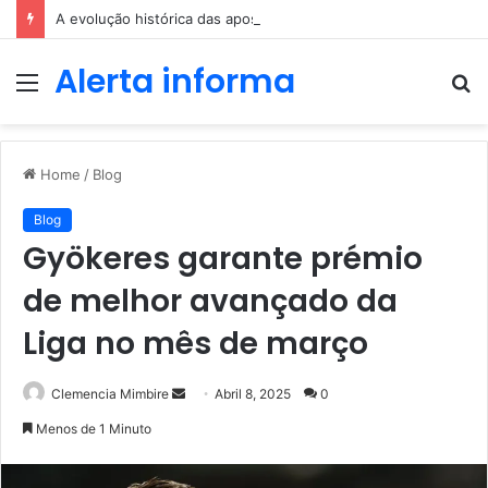
A evolução histórica das apostas ao longo dos séculos
Alerta informa
Menu
P
p
Home
/
Blog
Blog
Gyökeres garante prémio
de melhor avançado da
Liga no mês de março
Send
Clemencia Mimbire
Abril 8, 2025
0
an
Menos de 1 Minuto
email