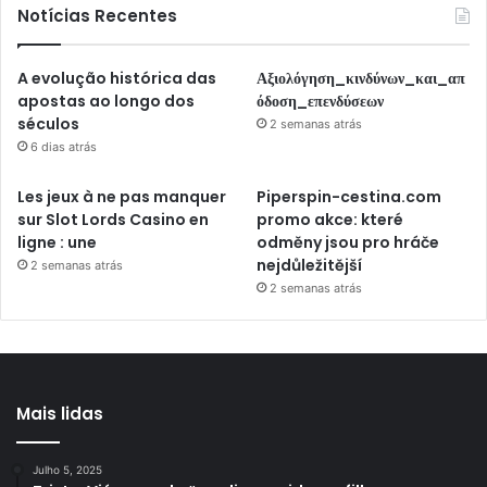
Notícias Recentes
A evolução histórica das
Αξιολόγηση_κινδύνων_και_απ
apostas ao longo dos
όδοση_επενδύσεων
séculos
2 semanas atrás
6 dias atrás
Les jeux à ne pas manquer
Piperspin-cestina.com
sur Slot Lords Casino en
promo akce: které
ligne : une
odměny jsou pro hráče
nejdůležitější
2 semanas atrás
2 semanas atrás
Mais lidas
Julho 5, 2025