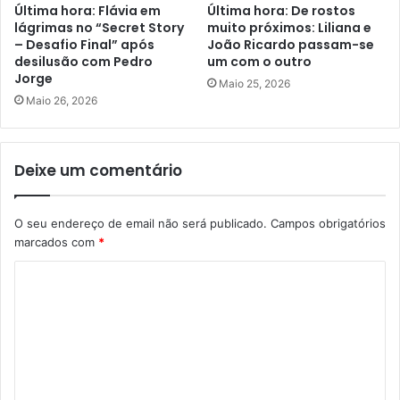
Última hora: Flávia em
Última hora: De rostos
lágrimas no “Secret Story
muito próximos: Liliana e
– Desafio Final” após
João Ricardo passam-se
desilusão com Pedro
um com o outro
Jorge
Maio 25, 2026
Maio 26, 2026
Deixe um comentário
O seu endereço de email não será publicado.
Campos obrigatórios
marcados com
*
C
o
m
e
n