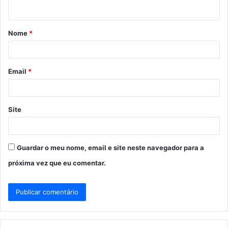
t
á
Nome
*
r
i
o
Email
*
*
Site
Guardar o meu nome, email e site neste navegador para a
próxima vez que eu comentar.