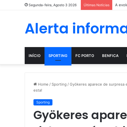
A evol
Segunda-feira, Agosto 3 2026
Últimas Notícias
Alerta inform
INÍCIO
SPORTING
FC PORTO
BENFICA
Home
/
Sporting
/
Gyökeres aparece de surpresa e
esta!
Sporting
Gyökeres apare