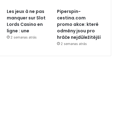
Les jeux à ne pas
Piperspin-
manquer sur Slot
cestina.com
Lords Casino en
promo akce: které
ligne : une
odměny jsou pro
hráče nejdůležitější
2 semanas atrás
2 semanas atrás