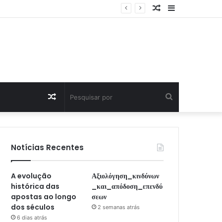
Artigo
Sidebar
Aleatório
Artigo
Pesquisar
Aleatório
por
Notícias Recentes
A evolução
Αξιολόγηση_κινδύνων
histórica das
_και_απόδοση_επενδύ
apostas ao longo
σεων
dos séculos
2 semanas atrás
6 dias atrás