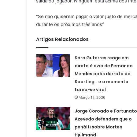
saída do jogador. Ninguém está acima dos inte
“Se não quiserem pagar o valor justo de merca
durante os próximos três anos”
Artigos Relacionados
Sara Guterres reage em
direto à azia de Fernando
Mendes após derrota do
Sporting… e o momento
torna-se viral
Março 12, 2026
Jorge Coroado e Fortunato
Azevedo defendem que o
penálti sobre Morten
Hjulmand