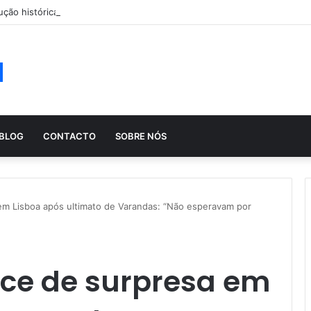
ução histórica das apostas ao longo dos séculos
a
BLOG
CONTACTO
SOBRE NÓS
m Lisboa após ultimato de Varandas: “Não esperavam por
ce de surpresa em