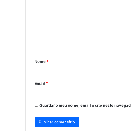
C
o
m
e
n
t
á
Nome
*
r
i
o
Email
*
*
Guardar o meu nome, email e site neste navegad