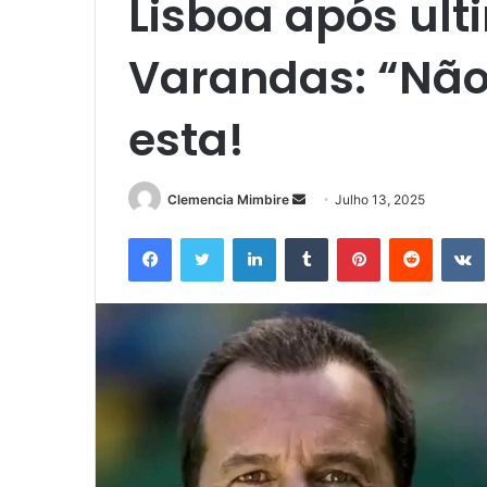
Lisboa após ult
Varandas: “Nã
esta!
Send
Clemencia Mimbire
Julho 13, 2025
an
Facebook
Twitter
LinkedIn
Tumblr
Pinterest
Reddit
email