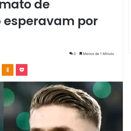
imato de
o esperavam por
0
Menos de 1 Minuto
VKontakte
Odnoklassniki
Pocket