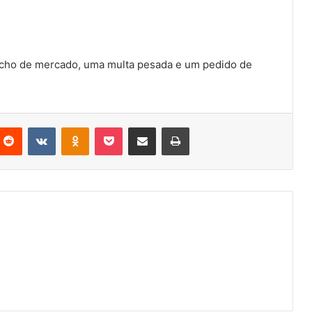
fecho de mercado, uma multa pesada e um pedido de
nterest
Reddit
VKontakte
Odnoklassniki
Pocket
Partilhar Via Email
Imprimir