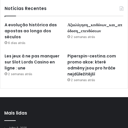
Notícias Recentes
A evolução histórica das
Αξιολόγηση_κινδύνων_και_απ
apostas ao longo dos
όδοση_επενδύσεων
séculos
2 semanas atrás
6 dias atrás
Les jeux à ne pas manquer
Piperspin-cestina.com
sur Slot Lords Casino en
promo akce: které
ligne : une
odměny jsou pro hráče
nejdůležitější
2 semanas atrás
2 semanas atrás
Mais lidas
Julho 5, 2025