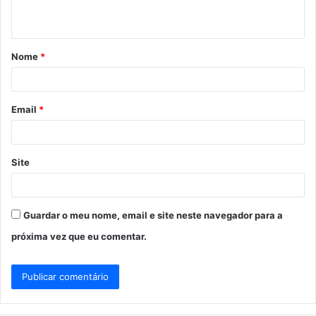
t
á
Nome
*
r
i
o
Email
*
*
Site
Guardar o meu nome, email e site neste navegador para a
próxima vez que eu comentar.