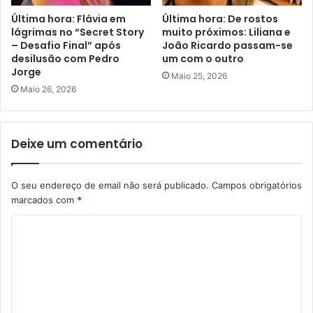
Última hora: Flávia em
Última hora: De rostos
lágrimas no “Secret Story
muito próximos: Liliana e
– Desafio Final” após
João Ricardo passam-se
desilusão com Pedro
um com o outro
Jorge
Maio 25, 2026
Maio 26, 2026
Deixe um comentário
O seu endereço de email não será publicado.
Campos obrigatórios
marcados com
*
C
o
m
e
n