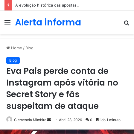
A evolução histórica das apostas ao longo dos séculos
Alerta informa
Menu
P
p
Home
/
Blog
Blog
Eva Pais perde conta de
Instagram após vitória no
Secret Story e fãs
suspeitam de ataque
Send
Clemencia Mimbire
Abril 28, 2026
0
lido 1 minuto
an
email