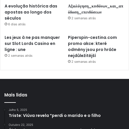
A evolução histórica das
Αξιολόγηση_κινδύνων_και_απ
apostas ao longo dos
όδοση_επενδύσεων
séculos
2 semanas atrás
6 dias atrás
Les jeux à ne pas manquer
Piperspin-cestina.com
sur Slot Lords Casino en
promo akce: které
ligne : une
odměny jsou pro hráče
nejdůležitější
2 semanas atrás
2 semanas atrás
Mais lidas
Julho 5, 2025
Triste: Viúva revela “perdi o marido e o filho
Outubro 22, 2025