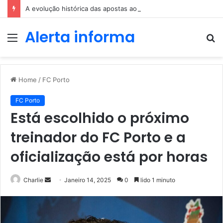
A evolução histórica das apostas ao longo dos séculos
Alerta informa
Menu
P
p
Home
/
FC Porto
FC Porto
Está escolhido o próximo
treinador do FC Porto e a
oficialização está por horas
Send
Charlie
Janeiro 14, 2025
0
lido 1 minuto
an
email