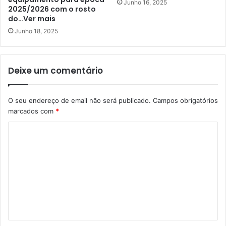
Junho 16, 2025
2025/2026 com o rosto
do…Ver mais
Junho 18, 2025
Deixe um comentário
O seu endereço de email não será publicado.
Campos obrigatórios
marcados com
*
C
o
m
e
n
t
á