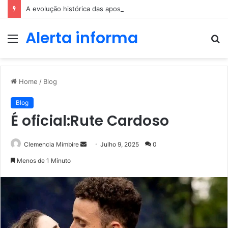
A evolução histórica das apostas ao longo dos séculos
Alerta informa
Menu
P
p
Home
/
Blog
Blog
É oficial:Rute Cardoso
Send
Clemencia Mimbire
Julho 9, 2025
0
an
Menos de 1 Minuto
email