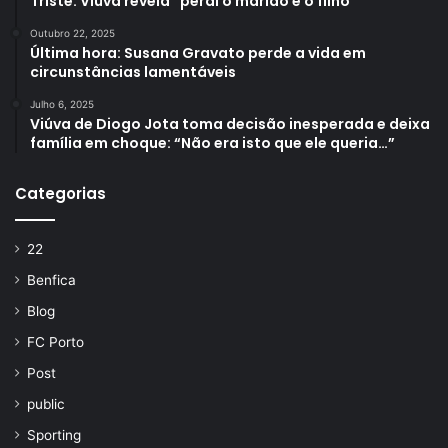
Triste: Viúva revela “perdi o marido e o filho
Outubro 22, 2025
Última hora: Susana Gravato perde a vida em
circunstâncias lamentáveis
Julho 6, 2025
Viúva de Diogo Jota toma decisão inesperada e deixa
família em choque: “Não era isto que ele queria…”
Categorias
22
Benfica
Blog
FC Porto
Post
public
Sporting