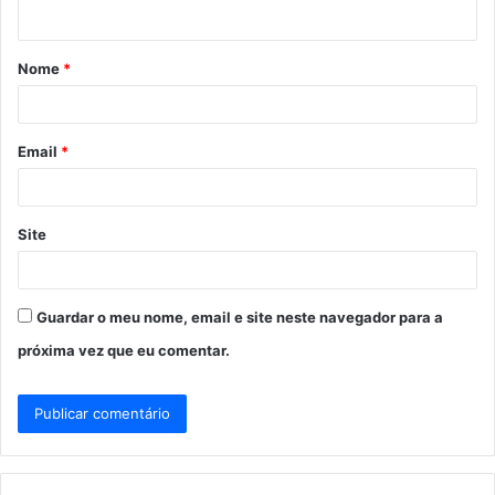
t
á
Nome
*
r
i
o
Email
*
*
Site
Guardar o meu nome, email e site neste navegador para a
próxima vez que eu comentar.