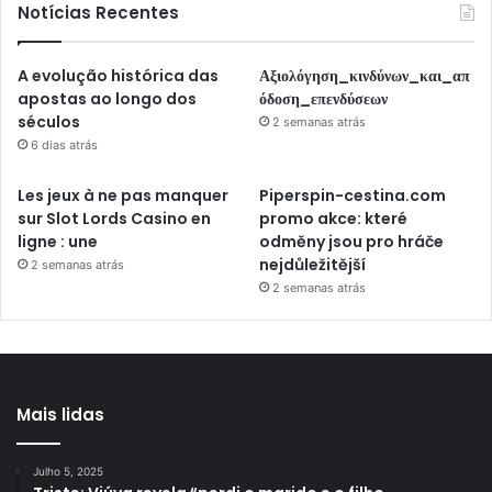
Notícias Recentes
A evolução histórica das
Αξιολόγηση_κινδύνων_και_απ
apostas ao longo dos
όδοση_επενδύσεων
séculos
2 semanas atrás
6 dias atrás
Les jeux à ne pas manquer
Piperspin-cestina.com
sur Slot Lords Casino en
promo akce: které
ligne : une
odměny jsou pro hráče
nejdůležitější
2 semanas atrás
2 semanas atrás
Mais lidas
Julho 5, 2025