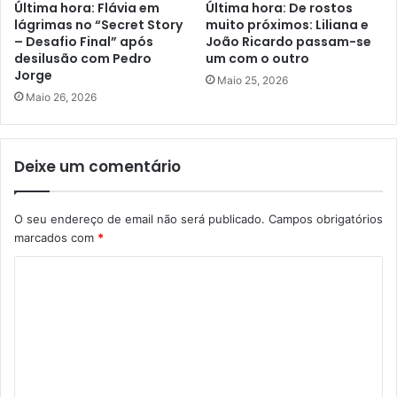
Última hora: Flávia em
Última hora: De rostos
lágrimas no “Secret Story
muito próximos: Liliana e
– Desafio Final” após
João Ricardo passam-se
desilusão com Pedro
um com o outro
Jorge
Maio 25, 2026
Maio 26, 2026
Deixe um comentário
O seu endereço de email não será publicado.
Campos obrigatórios
marcados com
*
C
o
m
e
n