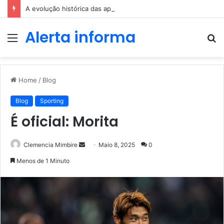
A evolução histórica das apostas ao longo dos séculos
Alerta informa
Menu
P
p
Home
/
Blog
Blog
Sporting
É oficial: Morita
Send
Clemencia Mimbire
Maio 8, 2025
0
an
Menos de 1 Minuto
email