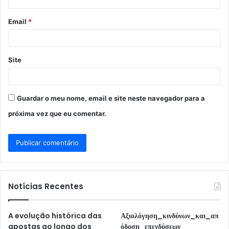
i
o
Email
*
*
Site
Guardar o meu nome, email e site neste navegador para a
próxima vez que eu comentar.
Notícias Recentes
A evolução histórica das
Αξιολόγηση_κινδύνων_και_απ
apostas ao longo dos
όδοση_επενδύσεων