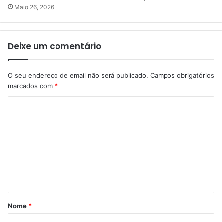
Maio 26, 2026
Deixe um comentário
O seu endereço de email não será publicado.
Campos obrigatórios
marcados com
*
C
o
m
e
n
t
á
Nome
*
r