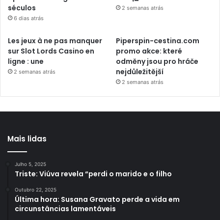
séculos
2 semanas atrás
6 dias atrás
Les jeux à ne pas manquer
Piperspin-cestina.com
sur Slot Lords Casino en
promo akce: které
ligne : une
odměny jsou pro hráče
nejdůležitější
2 semanas atrás
2 semanas atrás
Mais lidas
Julho 5, 2025
Triste: Viúva revela “perdi o marido e o filho
Outubro 22, 2025
Última hora: Susana Gravato perde a vida em
circunstâncias lamentáveis