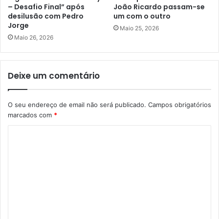
– Desafio Final” após
João Ricardo passam-se
desilusão com Pedro
um com o outro
Jorge
Maio 25, 2026
Maio 26, 2026
Deixe um comentário
O seu endereço de email não será publicado.
Campos obrigatórios
marcados com
*
C
o
m
e
n
t