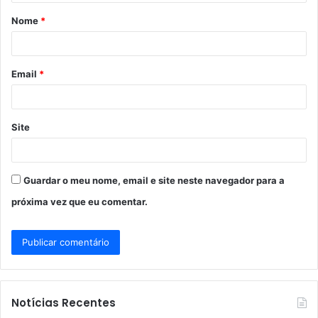
á
Nome
*
r
i
o
Email
*
*
Site
Guardar o meu nome, email e site neste navegador para a
próxima vez que eu comentar.
Notícias Recentes