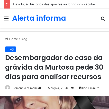
A evolução histórica das apostas ao longo dos séculos
Alerta informa
Menu
P
p
Home
/
Blog
Blog
Desembargador do caso da
grávida da Murtosa pede 30
dias para analisar recursos
Send
Clemencia Mimbire
Março 4, 2026
0
lido 1 minuto
an
email