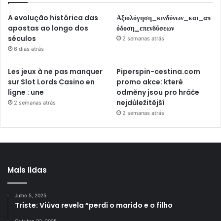
A evolução histórica das
Αξιολόγηση_κινδύνων_και_απ
apostas ao longo dos
όδοση_επενδύσεων
séculos
2 semanas atrás
6 dias atrás
Les jeux à ne pas manquer
Piperspin-cestina.com
sur Slot Lords Casino en
promo akce: které
ligne : une
odměny jsou pro hráče
nejdůležitější
2 semanas atrás
2 semanas atrás
Mais lidas
Julho 5, 2025
Triste: Viúva revela “perdi o marido e o filho
Outubro 22, 2025