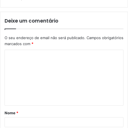
Deixe um comentário
O seu endereço de email não será publicado.
Campos obrigatórios
marcados com
*
C
o
m
e
n
t
á
Nome
*
r
i