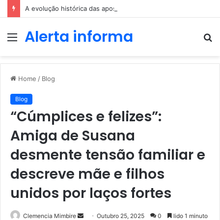
A evolução histórica das apostas ao longo dos séculos
Alerta informa
Menu
P
p
Home
/
Blog
Blog
“Cúmplices e felizes”:
Amiga de Susana
desmente tensão familiar e
descreve mãe e filhos
unidos por laços fortes
Send
Clemencia Mimbire
Outubro 25, 2025
0
lido 1 minuto