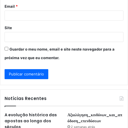
o
Email
*
*
Site
Guardar o meu nome, email e site neste navegador para a
próxima vez que eu comentar.
Notícias Recentes
A evolução histórica das
Αξιολόγηση_κινδύνων_και_απ
apostas ao longo dos
όδοση_επενδύσεων
séculos
2 semanas atrás