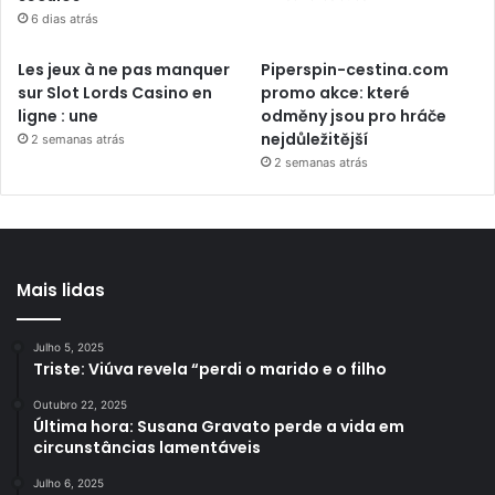
6 dias atrás
Les jeux à ne pas manquer
Piperspin-cestina.com
sur Slot Lords Casino en
promo akce: které
ligne : une
odměny jsou pro hráče
nejdůležitější
2 semanas atrás
2 semanas atrás
Mais lidas
Julho 5, 2025
Triste: Viúva revela “perdi o marido e o filho
Outubro 22, 2025
Última hora: Susana Gravato perde a vida em
circunstâncias lamentáveis
Julho 6, 2025