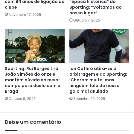
com 94 anos de ligação ao
“época histórica” do
clube
Sporting: “Voltámos ao
nosso lugar”
Novembro 17, 2025
Outubro 7, 2025
Sporting: Rui Borges tira
Ian Cathro atira-se à
João Simões do onze e
arbitragem e ao Sporting:
mantém dúvida no meio-
‘Choram muito, mas
campo para duelo com o
ninguém fala do nosso
Braga
golo mal anulado
Outubro 5, 2025
Setembro 29, 2025
Deixe um comentário