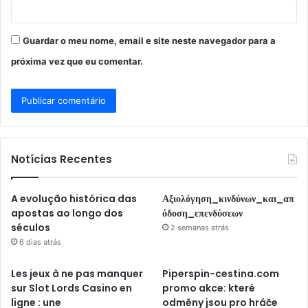
Guardar o meu nome, email e site neste navegador para a
próxima vez que eu comentar.
Notícias Recentes
A evolução histórica das
Αξιολόγηση_κινδύνων_και_απ
apostas ao longo dos
όδοση_επενδύσεων
séculos
2 semanas atrás
6 dias atrás
Les jeux à ne pas manquer
Piperspin-cestina.com
sur Slot Lords Casino en
promo akce: které
ligne : une
odměny jsou pro hráče