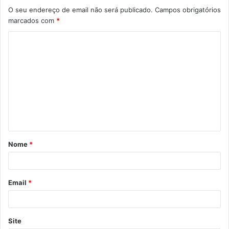
O seu endereço de email não será publicado.
Campos obrigatórios
marcados com
*
C
o
m
e
n
t
á
Nome
*
r
i
o
Email
*
*
Site