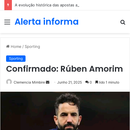
A evolução histórica das apostas ao longo dos séculos
Alerta informa
Menu
P
p
Home
/
Sporting
Sporting
Confirmado: Rúben Amorim
Send
Clemencia Mimbire
Junho 21, 2025
0
lido 1 minuto
an
email