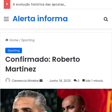
A evolução histórica das apostas ao longo dos séculos
Alerta informa
Menu
P
p
Home
/
Sporting
Sporting
Confirmado: Roberto
Martinez
Send
Clemencia Mimbire
Junho 18, 2025
0
lido 1 minuto
an
email