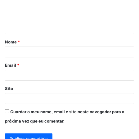
e
n
t
á
Nome
*
r
i
o
Email
*
*
Site
Guardar o meu nome, email e site neste navegador para a
próxima vez que eu comentar.