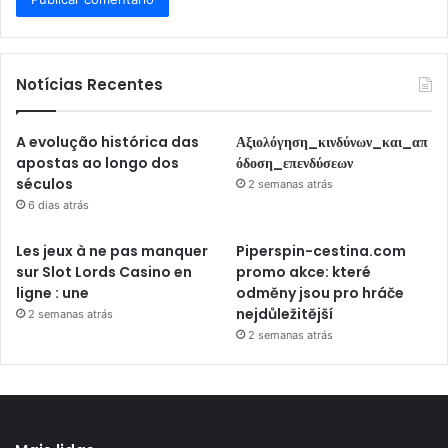
Notícias Recentes
A evolução histórica das
Αξιολόγηση_κινδύνων_και_απ
apostas ao longo dos
όδοση_επενδύσεων
séculos
2 semanas atrás
6 dias atrás
Les jeux à ne pas manquer
Piperspin-cestina.com
sur Slot Lords Casino en
promo akce: které
ligne : une
odměny jsou pro hráče
nejdůležitější
2 semanas atrás
2 semanas atrás