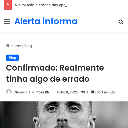
A evolução histórica das apostas ao longo dos séculos
Alerta informa
Menu
P
p
Home
/
Blog
Blog
Confirmado: Realmente
tinha algo de errado
Send
Clemencia Mimbire
Julho 8, 2025
0
lido 1 minuto
an
email