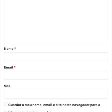
o
m
e
n
t
á
Nome
*
r
i
o
Email
*
*
Site
Guardar o meu nome, email e site neste navegador para a