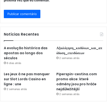
próxima vez que eu comentar.
Notícias Recentes
A evolução histórica das
Αξιολόγηση_κινδύνων_και_απ
apostas ao longo dos
όδοση_επενδύσεων
séculos
2 semanas atrás
6 dias atrás
Les jeux à ne pas manquer
Piperspin-cestina.com
sur Slot Lords Casino en
promo akce: které
ligne : une
odměny jsou pro hráče
nejdůležitější
2 semanas atrás
2 semanas atrás