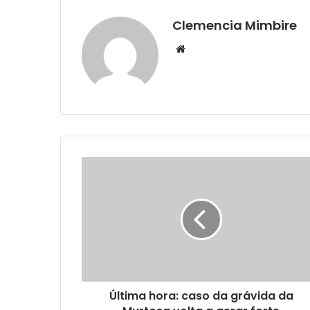
Clemencia Mimbire
Website
Última hora: caso da grávida da