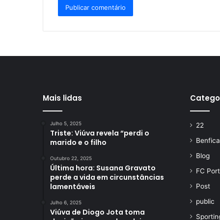
Mais lidas
Catego
Julho 5, 2025
22
Triste: Viúva revela “perdi o
Benfica
marido e o filho
Blog
Outubro 22, 2025
Última hora: Susana Gravato
FC Por
perde a vida em circunstâncias
lamentáveis
Post
public
Julho 6, 2025
Viúva de Diogo Jota toma
Sportin