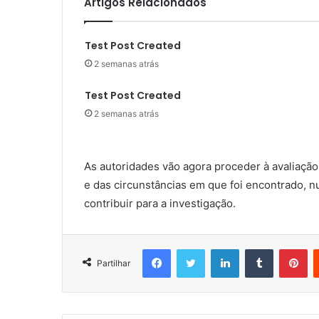
Artigos Relacionados
Test Post Created
2 semanas atrás
Test Post Created
2 semanas atrás
As autoridades vão agora proceder à avaliação 
e das circunstâncias em que foi encontrado, 
contribuir para a investigação.
Facebook
Twitter
LinkedIn
Tumblr
Pi
Partilhar