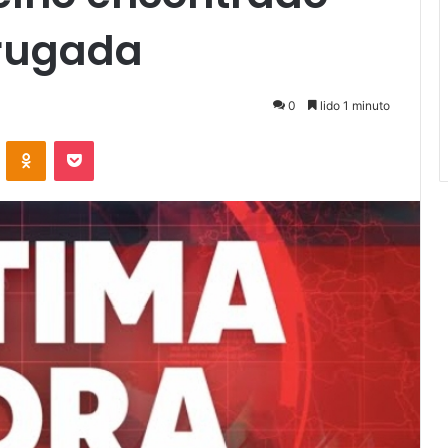
rugada
0
lido 1 minuto
VKontakte
Odnoklassniki
Pocket