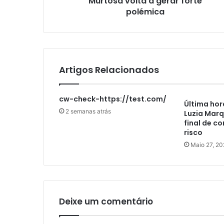
Murtosa volta a gerar forte
polémica
Artigos Relacionados
cw-check-https://test.com/
Última hor
2 semanas atrás
Luzia Marq
final de c
risco
Maio 27, 20
Deixe um comentário