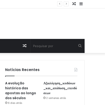
Artigo
Sidebar
Aleatório
Artigo
Pesquisar
Aleatório
por
Notícias Recentes
A evolução
Αξιολόγηση_κινδύνων
histórica das
_και_απόδοση_επενδύ
apostas ao longo
σεων
dos séculos
2 semanas atrás
6 dias atrás