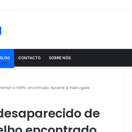
ução histórica das apostas ao longo dos séculos
a
BLOG
CONTACTO
SOBRE NÓS
ntemor-o-Velho encontrado durante a madrugada
 desaparecido de
lho encontrado