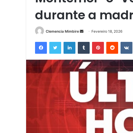
durante a mad
Send
Clemencia Mimbire
Fevereiro 18, 2026
an
Facebook
Twitter
LinkedIn
Tumblr
Pinterest
Reddit
email