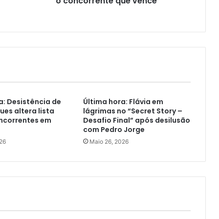
o concorrente que vence
a: Desistência de
Última hora: Flávia em
ues altera lista
lágrimas no “Secret Story –
oncorrentes em
Desafio Final” após desilusão
com Pedro Jorge
26
Maio 26, 2026