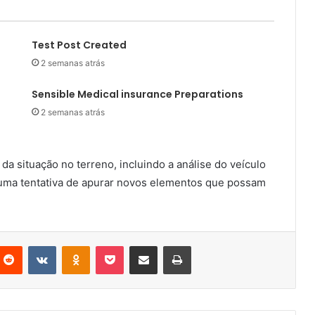
Test Post Created
2 semanas atrás
Sensible Medical insurance Preparations
2 semanas atrás
da situação no terreno, incluindo a análise do veículo
numa tentativa de apurar novos elementos que possam
nterest
Reddit
VKontakte
Odnoklassniki
Pocket
Partilhar Via Email
Imprimir