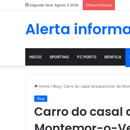
A evol
Segunda-feira, Agosto 3 2026
Últimas Notícias
Alerta inform
INÍCIO
SPORTING
FC PORTO
BENFICA
Home
/
Blog
/
Carro do casal desaparecido de Mo
Blog
Carro do casal
Montemor-o-Ve