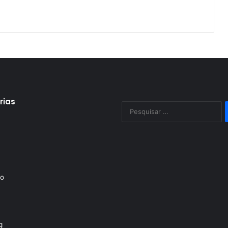
rias
P
po
to
g