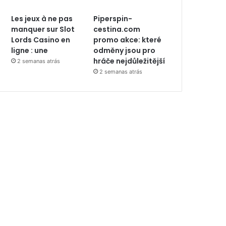
Les jeux à ne pas
Piperspin-
manquer sur Slot
cestina.com
Lords Casino en
promo akce: které
ligne : une
odměny jsou pro
hráče nejdůležitější
2 semanas atrás
2 semanas atrás