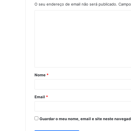
O seu endereço de email não será publicado.
Campos
C
o
m
e
n
t
á
Nome
*
r
i
o
Email
*
*
Guardar o meu nome, email e site neste navegad