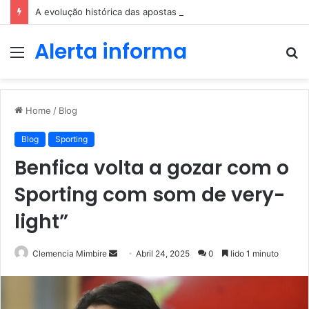
A evolução histórica das apostas ao longo dos séculos
Alerta informa
Menu
P
p
Home
/
Blog
Blog
Sporting
Benfica volta a gozar com o
Sporting com som de very-
light”
Send
Clemencia Mimbire
Abril 24, 2025
0
lido 1 minuto
an
email