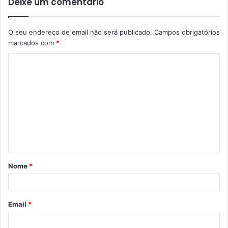
Deixe um comentário
O seu endereço de email não será publicado.
Campos obrigatórios
marcados com
*
C
o
m
e
n
t
á
Nome
*
r
i
o
Email
*
*