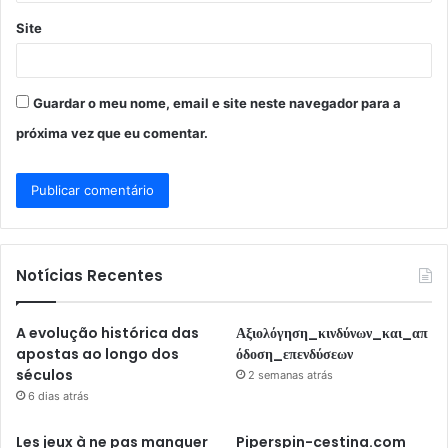
Site
Guardar o meu nome, email e site neste navegador para a
próxima vez que eu comentar.
Notícias Recentes
A evolução histórica das
Αξιολόγηση_κινδύνων_και_απ
apostas ao longo dos
όδοση_επενδύσεων
séculos
2 semanas atrás
6 dias atrás
Les jeux à ne pas manquer
Piperspin-cestina.com