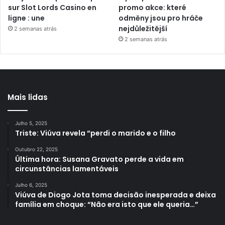
sur Slot Lords Casino en
promo akce: které
ligne : une
odměny jsou pro hráče
nejdůležitější
2 semanas atrás
2 semanas atrás
Mais lidas
Julho 5, 2025
Triste: Viúva revela “perdi o marido e o filho
Outubro 22, 2025
Última hora: Susana Gravato perde a vida em
circunstâncias lamentáveis
Julho 6, 2025
Viúva de Diogo Jota toma decisão inesperada e deixa
família em choque: “Não era isto que ele queria…”