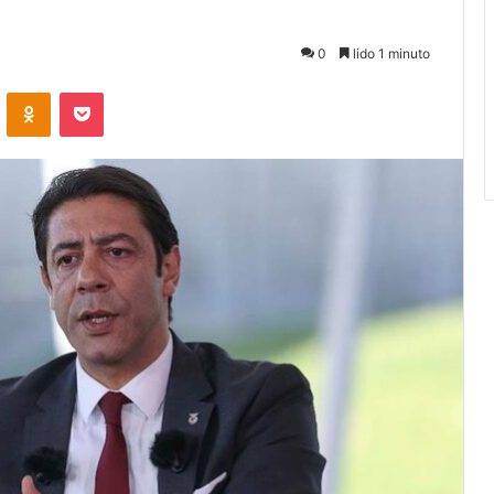
0
lido 1 minuto
VKontakte
Odnoklassniki
Pocket