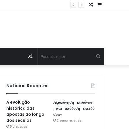
Artigo
Sidebar
Aleatório
Artigo
Pesquisar
Aleatório
por
Notícias Recentes
A evolução
Αξιολόγηση_κινδύνων
histórica das
_και_απόδοση_επενδύ
apostas ao longo
σεων
dos séculos
2 semanas atrás
6 dias atrás