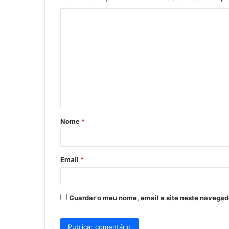
C
o
m
e
n
t
á
Nome
*
r
i
o
Email
*
*
Guardar o meu nome, email e site neste navegad