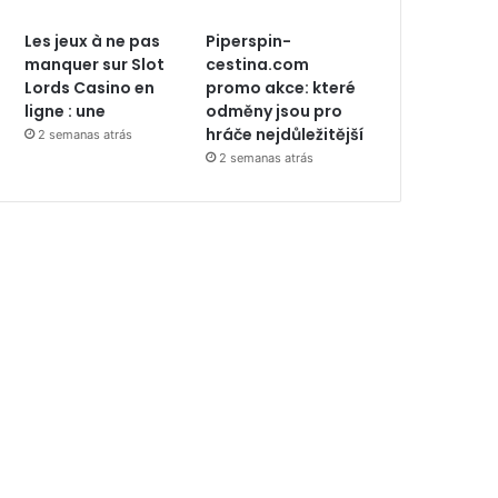
Les jeux à ne pas
Piperspin-
manquer sur Slot
cestina.com
Lords Casino en
promo akce: které
ligne : une
odměny jsou pro
hráče nejdůležitější
2 semanas atrás
2 semanas atrás