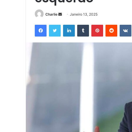
Send
Charlie
Janeiro 13, 2025
an
Facebook
Twitter
LinkedIn
Tumblr
Pinterest
Reddit
email