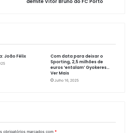
demite Vítor Bruno do FC Porto
a: João Félix
Com data para deixar o
Sporting, 2,5 milhões de
025
euros ‘entalam’ Gyokeres…
Ver Mais
Julho 16, 2025
 obrigatórios marcados com
*