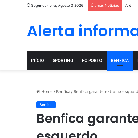
A evol
Segunda-feira, Agosto 3 2026
Últimas Notícias
Alerta inform
INÍCIO
SPORTING
FC PORTO
BENFICA
Home
/
Benfica
/
Benfica garante extremo esquer
Benfica
Benfica garant
esquerdo