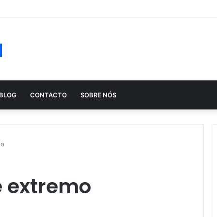
ução histórica das apostas ao longo dos séculos
a
BLOG
CONTACTO
SOBRE NÓS
do
e extremo