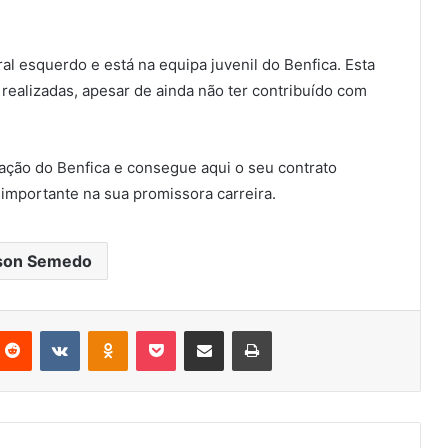
al esquerdo e está na equipa juvenil do Benfica. Esta
realizadas, apesar de ainda não ter contribuído com
mação do Benfica e consegue aqui o seu contrato
importante na sua promissora carreira.
lson Semedo
nterest
Reddit
VKontakte
Odnoklassniki
Pocket
Partilhar Via Email
Imprimir