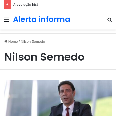
A evolução histórica das apostas ao longo dos séculos
Alerta informa
Menu
P
p
Home
/
Nilson Semedo
Nilson Semedo