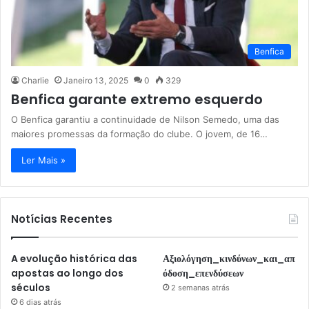
Benfica
Charlie
Janeiro 13, 2025
0
329
Benfica garante extremo esquerdo
O Benfica garantiu a continuidade de Nilson Semedo, uma das
maiores promessas da formação do clube. O jovem, de 16…
Ler Mais »
Notícias Recentes
A evolução histórica das
Αξιολόγηση_κινδύνων_και_απ
apostas ao longo dos
όδοση_επενδύσεων
séculos
2 semanas atrás
6 dias atrás