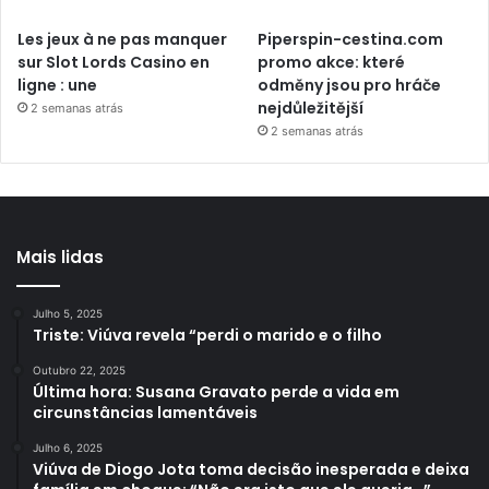
Les jeux à ne pas manquer
Piperspin-cestina.com
sur Slot Lords Casino en
promo akce: které
ligne : une
odměny jsou pro hráče
nejdůležitější
2 semanas atrás
2 semanas atrás
Mais lidas
Julho 5, 2025
Triste: Viúva revela “perdi o marido e o filho
Outubro 22, 2025
Última hora: Susana Gravato perde a vida em
circunstâncias lamentáveis
Julho 6, 2025
Viúva de Diogo Jota toma decisão inesperada e deixa