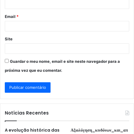
i
o
Email
*
*
Site
Guardar o meu nome, email e site neste navegador para a
próxima vez que eu comentar.
Notícias Recentes
A evolução histórica das
Αξιολόγηση_κινδύνων_και_απ