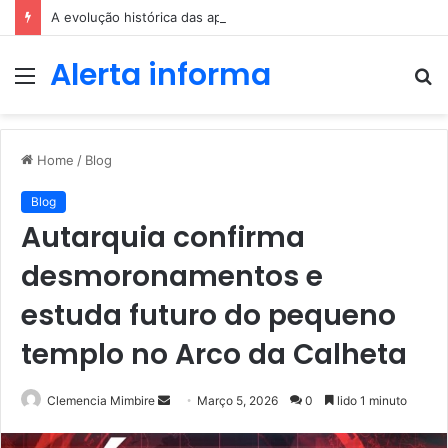
A evolução histórica das apostas ao longo dos séculos
Alerta informa
Menu
P
p
Home
/
Blog
Blog
Autarquia confirma
desmoronamentos e
estuda futuro do pequeno
templo no Arco da Calheta
Send
Clemencia Mimbire
Março 5, 2026
0
lido 1 minuto
an
email