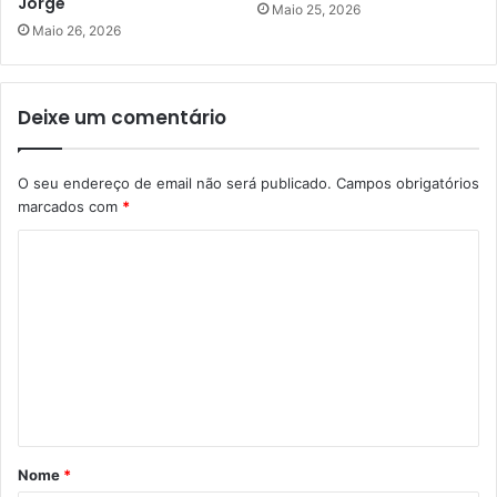
Jorge
Maio 25, 2026
Maio 26, 2026
Deixe um comentário
O seu endereço de email não será publicado.
Campos obrigatórios
marcados com
*
C
o
m
e
n
t
á
Nome
*
r