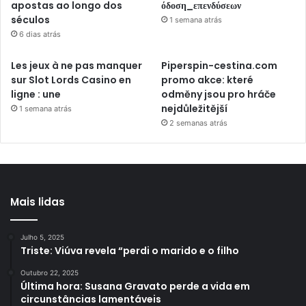
apostas ao longo dos
όδοση_επενδύσεων
séculos
1 semana atrás
6 dias atrás
Les jeux à ne pas manquer
Piperspin-cestina.com
sur Slot Lords Casino en
promo akce: které
ligne : une
odměny jsou pro hráče
nejdůležitější
1 semana atrás
2 semanas atrás
Mais lidas
Julho 5, 2025
Triste: Viúva revela “perdi o marido e o filho
Outubro 22, 2025
Última hora: Susana Gravato perde a vida em
circunstâncias lamentáveis