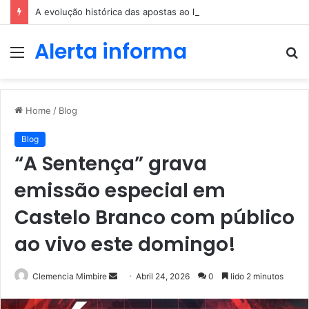
A evolução histórica das apostas ao longo dos séculos
Alerta informa
Menu
P
p
Home
/
Blog
Blog
“A Sentença” grava
emissão especial em
Castelo Branco com público
ao vivo este domingo!
Send
Clemencia Mimbire
Abril 24, 2026
0
lido 2 minutos
an
email