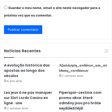
Guardar o meu nome, email e site neste navegador para a
próxima vez que eu comentar.
Notícias Recentes
A evolução histórica das
Αξιολόγηση_κινδύνων_και_απ
apostas ao longo dos
όδοση_επενδύσεων
séculos
2 semanas atrás
6 dias atrás
Les jeux à ne pas manquer
Piperspin-cestina.com
sur Slot Lords Casino en
promo akce: které
ligne : une
odměny jsou pro hráče
nejdůležitější
2 semanas atrás