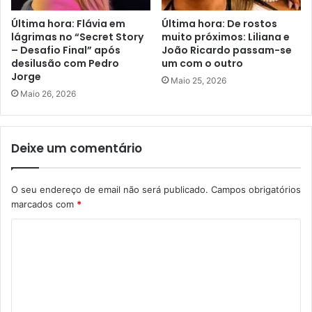
Última hora: Flávia em
Última hora: De rostos
lágrimas no “Secret Story
muito próximos: Liliana e
– Desafio Final” após
João Ricardo passam-se
desilusão com Pedro
um com o outro
Jorge
Maio 25, 2026
Maio 26, 2026
Deixe um comentário
O seu endereço de email não será publicado.
Campos obrigatórios
marcados com
*
C
o
m
e