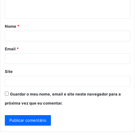
n
t
á
Nome
*
r
i
o
Email
*
*
Site
Guardar o meu nome, email e site neste navegador para a
próxima vez que eu comentar.