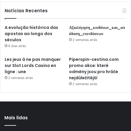
Notícias Recentes
A evolução histórica das
Αξιολόγηση_κινδύνων_και_απ
apostas ao longo dos
όδοση_επενδύσεων
séculos
2 semanas atrás
6 dias atrás
Les jeux à ne pas manquer
Piperspin-cestina.com
sur Slot Lords Casino en
promo akce: které
ligne : une
odměny jsou pro hráče
nejdůležitější
2 semanas atrás
2 semanas atrás
Mais lidas