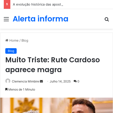
A evolução histórica das apostas ao longo dos séculos
Alerta informa
Menu
P
p
Home
/
Blog
Blog
Muito Triste: Rute Cardoso
aparece magra
Send
Clemencia Mimbire
Julho 14, 2025
0
an
Menos de 1 Minuto
email