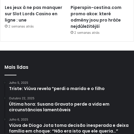
Les jeux à ne pas manquer
Piperspin-cestina.com
sur Slot Lords Casino en
promo akce: které
ligne : une
odměny jsou pro hráče
nejdůležitější
2 semanas atrás
2 semanas atrás
Mais lidas
Julho 5, 2025
Triste: Viúva revela “perdi o marido e o filho
Outubro 22, 2025
Última hora: Susana Gravato perde a vida em
circunstâncias lamentáveis
Julho 6, 2025
Viúva de Diogo Jota toma decisão inesperada e deixa
família em choque: “Não era isto que ele queria…”