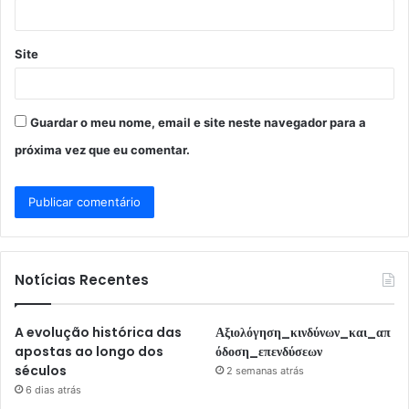
*
Site
Guardar o meu nome, email e site neste navegador para a
próxima vez que eu comentar.
Notícias Recentes
A evolução histórica das
Αξιολόγηση_κινδύνων_και_απ
apostas ao longo dos
όδοση_επενδύσεων
séculos
2 semanas atrás
6 dias atrás