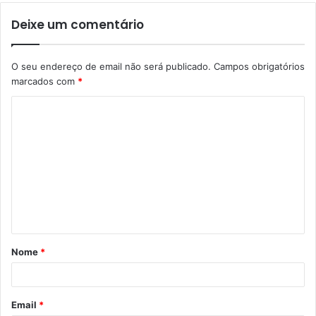
Deixe um comentário
O seu endereço de email não será publicado.
Campos obrigatórios
marcados com
*
C
o
m
e
n
t
á
Nome
*
r
i
o
Email
*