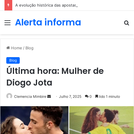
A evolução histórica das apostas ao longo dos séculos
Alerta informa
Menu
P
p
Home
/
Blog
Blog
Última hora: Mulher de
Diogo Jota
Send
Clemencia Mimbire
Julho 7, 2025
0
lido 1 minuto
an
email