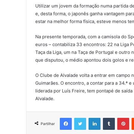
Utilizar um jovem da formação numa partida d
e, desta forma, o japonês ganha vantagem pa
estar na melhor forma física, esteve menos t
Na presente temporada, com a camisola do Spo
euros – contabiliza 33 encontros: 22 na Liga P
Taça da Liga, um na Taça de Portugal e outro 
que disputou, o médio apontou dois golos e rea
O Clube de Alvalade volta a entrar em campo no
Guimarães. O encontro, a contar para a 34.ª e ú
liderada por Luís Freire, tem pontapé de saíd
Alvalade.
Facebook
Twitter
LinkedIn
Tumblr
Pi
Partilhar