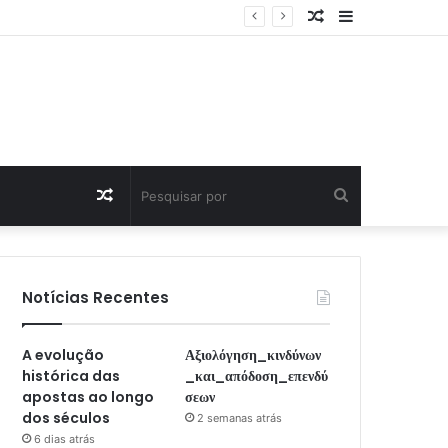
Artigo
Sidebar
Aleatório
Artigo
Pesquisar
Aleatório
por
Notícias Recentes
A evolução
Αξιολόγηση_κινδύνων
histórica das
_και_απόδοση_επενδύ
apostas ao longo
σεων
dos séculos
2 semanas atrás
6 dias atrás