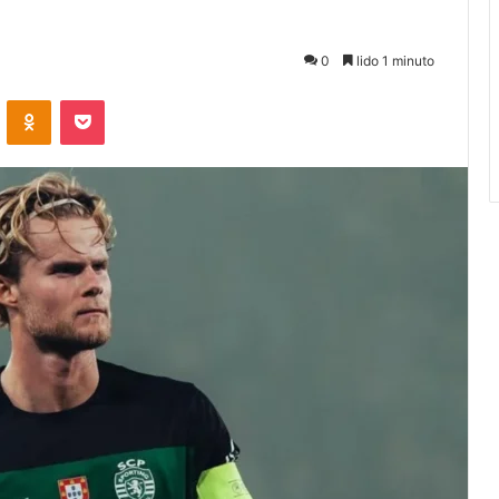
0
lido 1 minuto
VKontakte
Odnoklassniki
Pocket