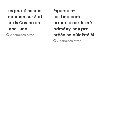
Les jeux à ne pas
Piperspin-
manquer sur Slot
cestina.com
Lords Casino en
promo akce: které
ligne : une
odměny jsou pro
hráče nejdůležitější
2 semanas atrás
2 semanas atrás