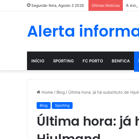
A evol
Segunda-feira, Agosto 3 2026
Últimas Notícias
Alerta inform
INÍCIO
SPORTING
FC PORTO
BENFICA
Home
/
Blog
/
Última hora: já há substituto de Hju
Blog
Sporting
Última hora: já 
Hjulmand