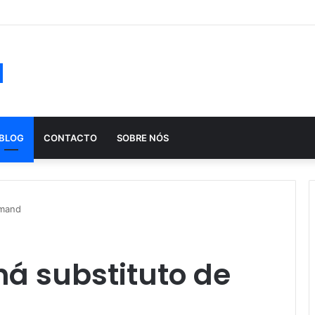
ução histórica das apostas ao longo dos séculos
a
BLOG
CONTACTO
SOBRE NÓS
lmand
há substituto de