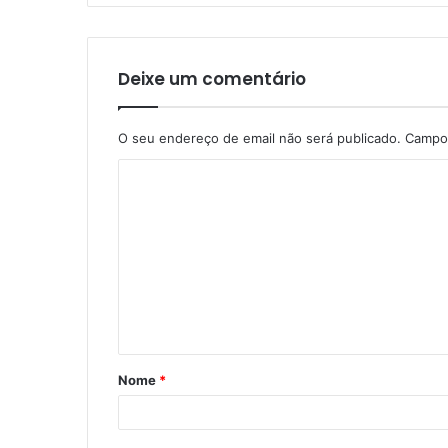
Deixe um comentário
O seu endereço de email não será publicado.
Campos
C
o
m
e
n
t
á
Nome
*
r
i
o