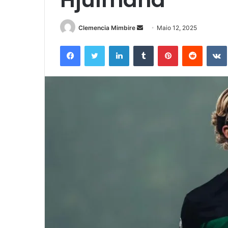
Send
Clemencia Mimbire
Maio 12, 2025
an
Facebook
Twitter
LinkedIn
Tumblr
Pinterest
Reddit
email