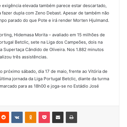
e exigência elevada também parece estar descartado,
ra fazer dupla com Zeno Debast. Apesar de também não
empo parado do que Pote e irá render Morten Hjulmand.
rting, Hidemasa Morita – avaliado em 15 milhões de
ortugal Betclic, sete na Liga dos Campeões, dois na
na Supertaça Cândido de Oliveira. Nos 1.882 minutos
lizou três assistências.
 próximo sábado, dia 17 de maio, frente ao Vitória de
ltima jornada da Liga Portugal Betclic, diante da turma
a marcado para as 18h00 e joga-se no Estádio José
nterest
Reddit
VKontakte
Odnoklassniki
Pocket
Partilhar Via Email
Imprimir