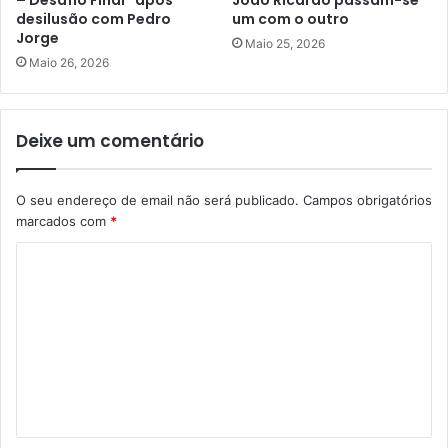
– Desafio Final” após
João Ricardo passam-se
desilusão com Pedro
um com o outro
Jorge
Maio 25, 2026
Maio 26, 2026
Deixe um comentário
O seu endereço de email não será publicado.
Campos obrigatórios
marcados com
*
C
o
m
e
n
t
á