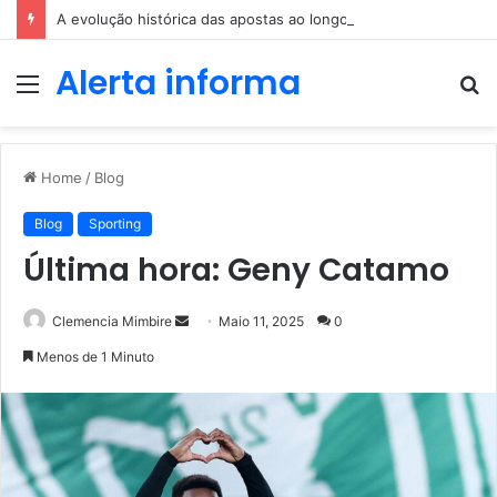
A evolução histórica das apostas ao longo dos séculos
Alerta informa
Menu
P
p
Home
/
Blog
Blog
Sporting
Última hora: Geny Catamo
Send
Clemencia Mimbire
Maio 11, 2025
0
an
Menos de 1 Minuto
email