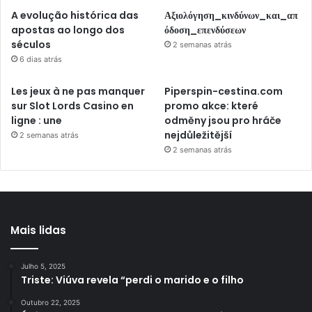
A evolução histórica das
Αξιολόγηση_κινδύνων_και_απ
apostas ao longo dos
όδοση_επενδύσεων
séculos
2 semanas atrás
6 dias atrás
Les jeux à ne pas manquer
Piperspin-cestina.com
sur Slot Lords Casino en
promo akce: které
ligne : une
odměny jsou pro hráče
nejdůležitější
2 semanas atrás
2 semanas atrás
Mais lidas
Julho 5, 2025
Triste: Viúva revela “perdi o marido e o filho
Outubro 22, 2025