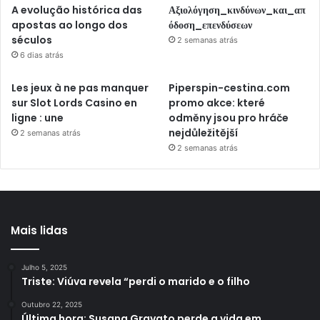
A evolução histórica das
Αξιολόγηση_κινδύνων_και_απ
apostas ao longo dos
όδοση_επενδύσεων
séculos
2 semanas atrás
6 dias atrás
Les jeux à ne pas manquer
Piperspin-cestina.com
sur Slot Lords Casino en
promo akce: které
ligne : une
odměny jsou pro hráče
nejdůležitější
2 semanas atrás
2 semanas atrás
Mais lidas
Julho 5, 2025
Triste: Viúva revela “perdi o marido e o filho
Outubro 22, 2025
Última hora: Susana Gravato perde a vida em