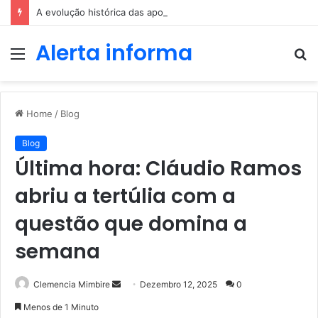
A evolução histórica das apostas ao longo dos séculos
Alerta informa
Menu
P
p
Home
/
Blog
Blog
Última hora: Cláudio Ramos
abriu a tertúlia com a
questão que domina a
semana
Send
Clemencia Mimbire
Dezembro 12, 2025
0
an
Menos de 1 Minuto
email