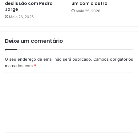
desilusão com Pedro
um com o outro
Jorge
Maio 25, 2026
Maio 26, 2026
Deixe um comentário
O seu endereço de email não será publicado.
Campos obrigatórios
marcados com
*
C
o
m
e
n
t
á