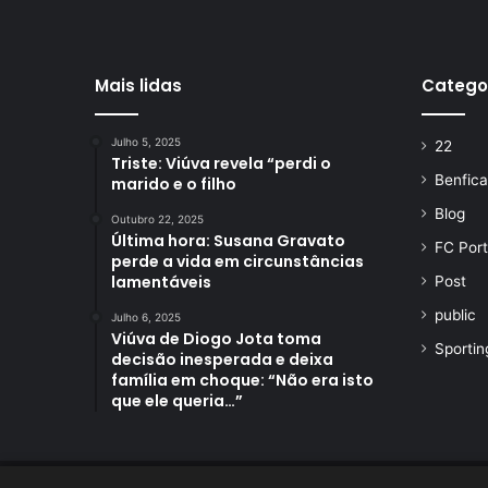
Mais lidas
Catego
Julho 5, 2025
22
Triste: Viúva revela “perdi o
Benfica
marido e o filho
Blog
Outubro 22, 2025
Última hora: Susana Gravato
FC Por
perde a vida em circunstâncias
lamentáveis
Post
public
Julho 6, 2025
Viúva de Diogo Jota toma
Sportin
decisão inesperada e deixa
família em choque: “Não era isto
que ele queria…”