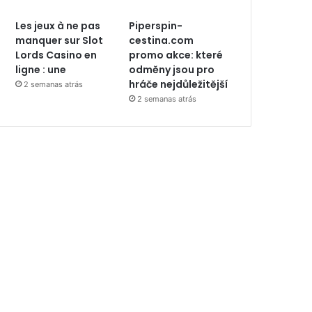
Les jeux à ne pas
Piperspin-
manquer sur Slot
cestina.com
Lords Casino en
promo akce: které
ligne : une
odměny jsou pro
hráče nejdůležitější
2 semanas atrás
2 semanas atrás