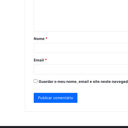
e
n
t
á
Nome
*
r
i
o
Email
*
*
Guardar o meu nome, email e site neste navegad