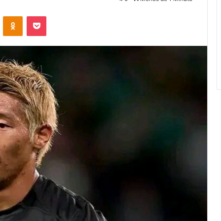
VKontakte
Odnoklassniki
Pocket