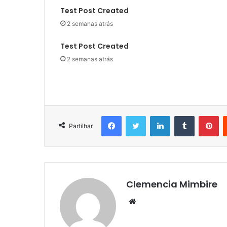
Test Post Created
2 semanas atrás
Test Post Created
2 semanas atrás
Facebook
Twitter
LinkedIn
Tumblr
Pi
Partilhar
Clemencia Mimbire
Website