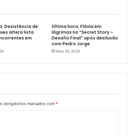
a: Desistência de
Última hora: Flávia em
ues altera lista
lágrimas no “Secret Story –
oncorrentes em
Desafio Final” após desilusão
com Pedro Jorge
26
Maio 26, 2026
 obrigatórios marcados com
*