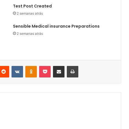
Test Post Created
2 semanas atrás
Sensible Medical insurance Preparations
2 semanas atrás
nterest
Reddit
VKontakte
Odnoklassniki
Pocket
Partilhar Via Email
Imprimir