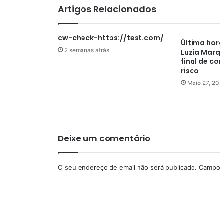
Artigos Relacionados
cw-check-https://test.com/
Última hor
2 semanas atrás
Luzia Marq
final de c
risco
Maio 27, 20
Deixe um comentário
O seu endereço de email não será publicado.
Campos
C
o
m