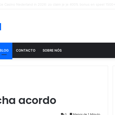
ução histórica das apostas ao longo dos séculos
a
BLOG
CONTACTO
SOBRE NÓS
echa acordo
0
Menos de 1 Minuto