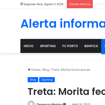
A evol
Segunda-feira, Agosto 3 2026
Últimas Notícias
Alerta inform
INÍCIO
SPORTING
FC PORTO
BENFICA
Home
/
Blog
/
Treta: Morita fecha acordo
Blog
Sporting
Treta: Morita f
Send
Clemencia Mimbire
Abril 18, 2025