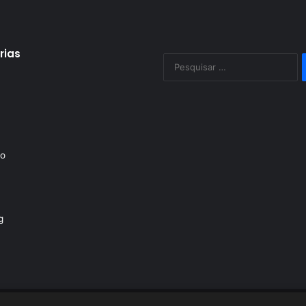
rias
P
po
to
g