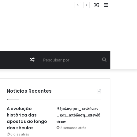
Artigo
Sidebar
Aleatório
Artigo
Pesquisar
Aleatório
por
Notícias Recentes
A evolução
Αξιολόγηση_κινδύνων
histórica das
_και_απόδοση_επενδύ
apostas ao longo
σεων
dos séculos
2 semanas atrás
6 dias atrás