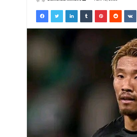
an
Facebook
Twitter
LinkedIn
Tumblr
Pinterest
Reddit
email