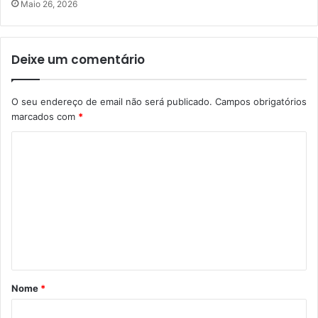
Maio 26, 2026
Deixe um comentário
O seu endereço de email não será publicado.
Campos obrigatórios
marcados com
*
C
o
m
e
n
t
á
Nome
*
r
i