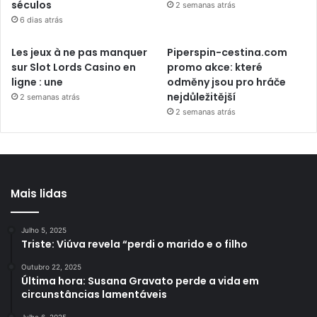
séculos
2 semanas atrás
6 dias atrás
Les jeux à ne pas manquer
Piperspin-cestina.com
sur Slot Lords Casino en
promo akce: které
ligne : une
odměny jsou pro hráče
nejdůležitější
2 semanas atrás
2 semanas atrás
Mais lidas
Julho 5, 2025
Triste: Viúva revela “perdi o marido e o filho
Outubro 22, 2025
Última hora: Susana Gravato perde a vida em
circunstâncias lamentáveis