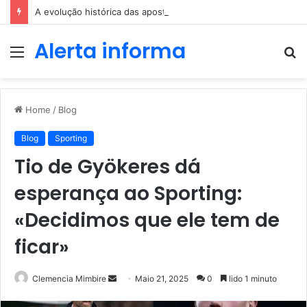
A evolução histórica das apostas ao longo dos séculos
Alerta informa
Menu
P
p
Home
/
Blog
Blog
Sporting
Tio de Gyökeres dá
esperança ao Sporting:
«Decidimos que ele tem de
ficar»
Send
Clemencia Mimbire
Maio 21, 2025
0
lido 1 minuto
an