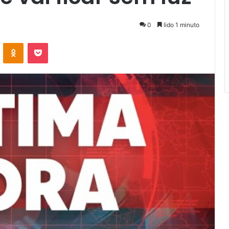
0
lido 1 minuto
VKontakte
Odnoklassniki
Pocket