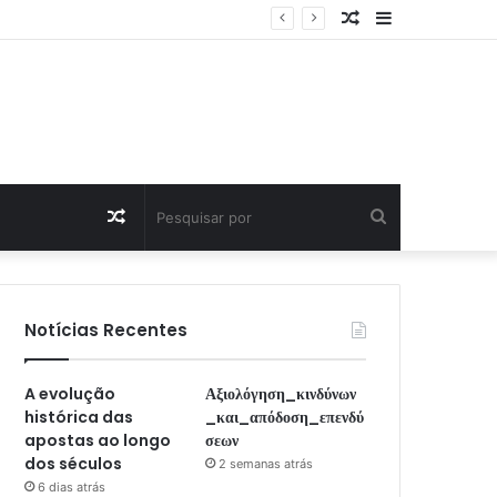
Artigo
Sidebar
Aleatório
Artigo
Pesquisar
Aleatório
por
Notícias Recentes
A evolução
Αξιολόγηση_κινδύνων
histórica das
_και_απόδοση_επενδύ
apostas ao longo
σεων
dos séculos
2 semanas atrás
6 dias atrás