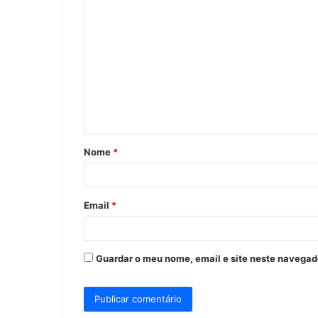
C
o
m
e
n
t
á
Nome
*
r
i
o
Email
*
*
Guardar o meu nome, email e site neste navegad