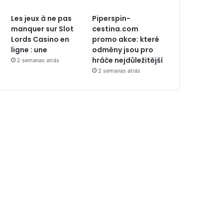
Les jeux à ne pas
Piperspin-
manquer sur Slot
cestina.com
Lords Casino en
promo akce: které
ligne : une
odměny jsou pro
hráče nejdůležitější
2 semanas atrás
2 semanas atrás