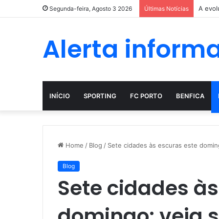
A evol
Segunda-feira, Agosto 3 2026
Últimas Notícias
Alerta inform
INÍCIO
SPORTING
FC PORTO
BENFICA
Home
/
Blog
/
Sete cidades às escuras este domingo
Blog
Sete cidades às
domingo: veja s