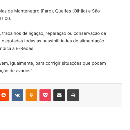
sias de Montenegro (Faro), Quelfes (Olhão) e São
11:00.
 trabalhos de ligação, reparação ou conservação de
 esgotadas todas as possibilidades de alimentação
 indica a E-Redes.
vem, igualmente, para corrigir situações que podem
ção de avarias”.
nterest
Reddit
VKontakte
Odnoklassniki
Pocket
Partilhar Via Email
Imprimir