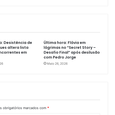
a: Desistência de
Última hora: Flávia em
ues altera lista
lágrimas no “Secret Story –
oncorrentes em
Desafio Final” após desilusão
com Pedro Jorge
26
Maio 26, 2026
 obrigatórios marcados com
*