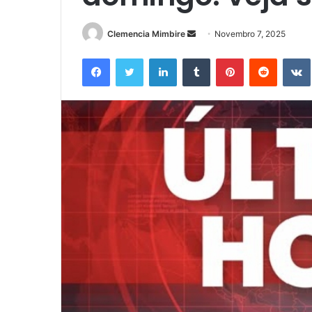
Send
Clemencia Mimbire
Novembro 7, 2025
an
Facebook
Twitter
LinkedIn
Tumblr
Pinterest
Reddit
email