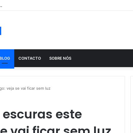
ução histórica das apostas ao longo dos séculos
a
BLOG
CONTACTO
SOBRE NÓS
: veja se vai ficar sem luz
 escuras este
e vai ficar sem luz