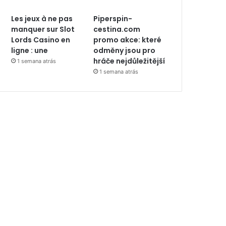
Les jeux à ne pas
Piperspin-
manquer sur Slot
cestina.com
Lords Casino en
promo akce: které
ligne : une
odměny jsou pro
hráče nejdůležitější
1 semana atrás
1 semana atrás