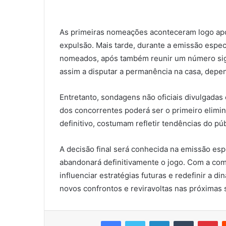
As primeiras nomeações aconteceram logo após
expulsão. Mais tarde, durante a emissão espec
nomeados, após também reunir um número signi
assim a disputar a permanência na casa, depe
Entretanto, sondagens não oficiais divulgadas 
dos concorrentes poderá ser o primeiro elimi
definitivo, costumam refletir tendências do pú
A decisão final será conhecida na emissão es
abandonará definitivamente o jogo. Com a comp
influenciar estratégias futuras e redefinir a d
novos confrontos e reviravoltas nas próximas
Facebook
Twitter
LinkedIn
Tumblr
Pi