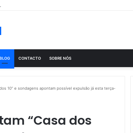
ução histórica das apostas ao longo dos séculos
a
BLOG
CONTACTO
SOBRE NÓS
os 10” e sondagens apontam possível expulsão já esta terça-
tam “Casa dos