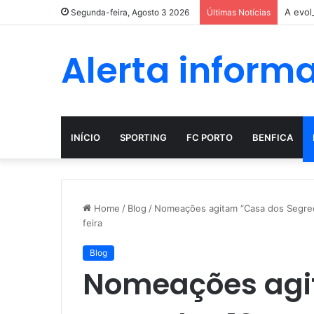
A evol
Segunda-feira, Agosto 3 2026
Últimas Notícias
Alerta inform
INÍCIO
SPORTING
FC PORTO
BENFICA
Home
/
Blog
/
Nomeações agitam “Casa dos Segred
feira
Blog
Nomeações agi