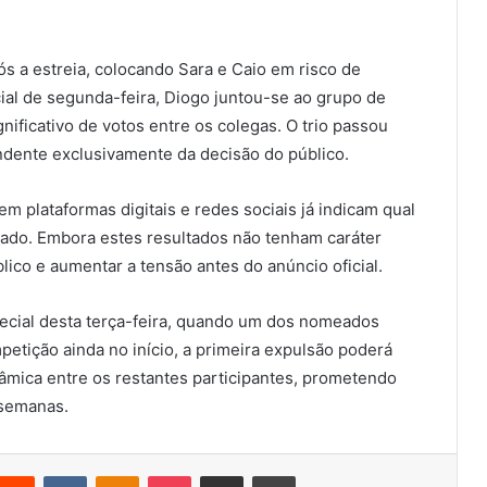
 a estreia, colocando Sara e Caio em risco de
ial de segunda-feira, Diogo juntou-se ao grupo de
ficativo de votos entre os colegas. O trio passou
ndente exclusivamente da decisão do público.
em plataformas digitais e redes sociais já indicam qual
nado. Embora estes resultados não tenham caráter
blico e aumentar a tensão antes do anúncio oficial.
pecial desta terça-feira, quando um dos nomeados
etição ainda no início, a primeira expulsão poderá
inâmica entre os restantes participantes, prometendo
 semanas.
nterest
Reddit
VKontakte
Odnoklassniki
Pocket
Partilhar Via Email
Imprimir