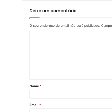
Deixe um comentário
O seu endereço de email não será publicado.
Campos
C
o
m
e
n
t
á
Nome
*
r
i
o
Email
*
*