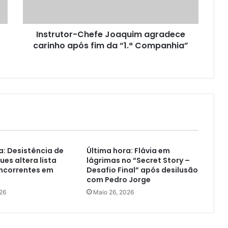
Instrutor-Chefe Joaquim agradece
carinho após fim da “1.ª Companhia”
a: Desistência de
Última hora: Flávia em
ues altera lista
lágrimas no “Secret Story –
oncorrentes em
Desafio Final” após desilusão
com Pedro Jorge
26
Maio 26, 2026