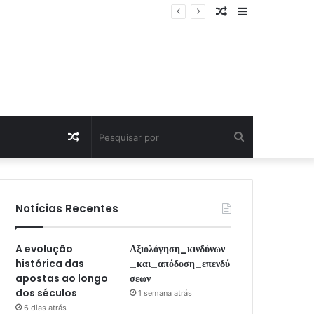
Artigo
Sidebar
Aleatório
Artigo
Pesquisar
Aleatório
por
Notícias Recentes
A evolução
Αξιολόγηση_κινδύνων
histórica das
_και_απόδοση_επενδύ
apostas ao longo
σεων
dos séculos
1 semana atrás
6 dias atrás