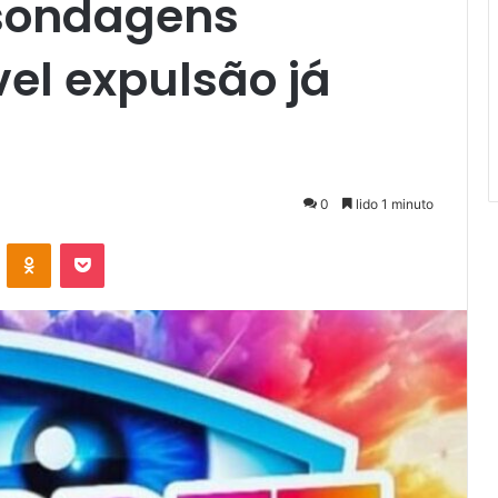
 sondagens
el expulsão já
a
0
lido 1 minuto
VKontakte
Odnoklassniki
Pocket