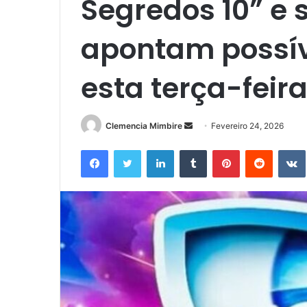
Segredos 10” e
apontam possív
esta terça-feir
Send
Clemencia Mimbire
Fevereiro 24, 2026
an
Facebook
Twitter
LinkedIn
Tumblr
Pinterest
Reddit
email