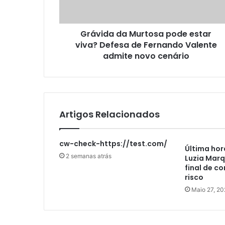
Grávida da Murtosa pode estar
viva? Defesa de Fernando Valente
admite novo cenário
Artigos Relacionados
cw-check-https://test.com/
Última hor
2 semanas atrás
Luzia Marq
final de c
risco
Maio 27, 20