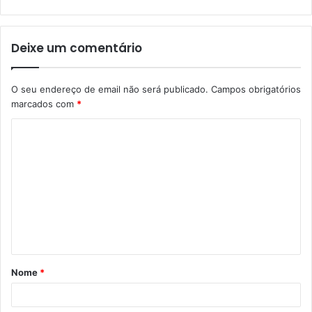
Deixe um comentário
O seu endereço de email não será publicado.
Campos obrigatórios
marcados com
*
C
o
m
e
n
t
á
Nome
*
r
i