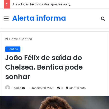
A evolução histórica das apostas ao longo dos séculos
Alerta informa
Menu
P
p
Home
/
Benfica
Benfica
João Félix de saída do
Chelsea. Benfica pode
sonhar
Send
Charlie
Janeiro 28, 2025
0
lido 1 minuto
an
email