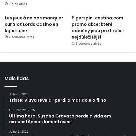
6 dias atrás
Les jeux à ne pas manquer
Piperspin-cestina.com
sur Slot Lords Casino en
promo akce: které
ligne : une
odměny jsou pro hráče
nejdůležitější
2 semanas atrás
2 semanas atrás
Mais lidas
Julho 5, 2025
Triste: Viúva revela “perdi o marido e o filho
Outubro 22, 2025
Última hora: Susana Gravato perde a vida em
circunstâncias lamentáveis
Julho 6, 2025