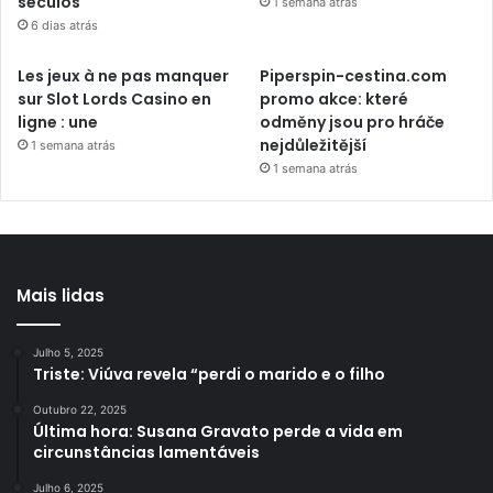
séculos
1 semana atrás
6 dias atrás
Les jeux à ne pas manquer
Piperspin-cestina.com
sur Slot Lords Casino en
promo akce: které
ligne : une
odměny jsou pro hráče
nejdůležitější
1 semana atrás
1 semana atrás
Mais lidas
Julho 5, 2025
Triste: Viúva revela “perdi o marido e o filho
Outubro 22, 2025
Última hora: Susana Gravato perde a vida em
circunstâncias lamentáveis
Julho 6, 2025