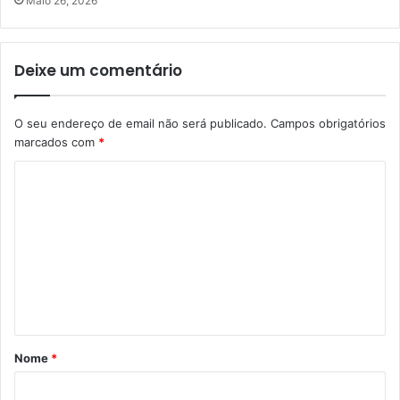
Maio 26, 2026
Deixe um comentário
O seu endereço de email não será publicado.
Campos obrigatórios
marcados com
*
C
o
m
e
n
t
á
Nome
*
r
i