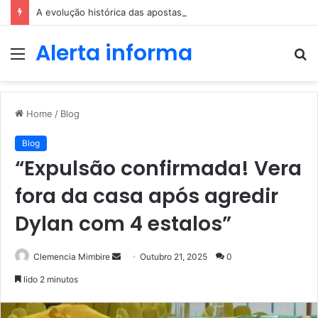
A evolução histórica das apostas ao longo dos séculos
Alerta informa
Menu
P
p
Home
/
Blog
Blog
“Expulsão confirmada! Vera
fora da casa após agredir
Dylan com 4 estalos”
Send
Clemencia Mimbire
Outubro 21, 2025
0
an
lido 2 minutos
email