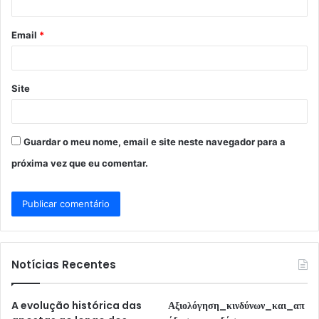
i
o
Email
*
*
Site
Guardar o meu nome, email e site neste navegador para a
próxima vez que eu comentar.
Notícias Recentes
A evolução histórica das
Αξιολόγηση_κινδύνων_και_απ