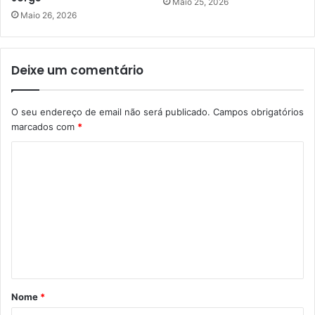
Maio 25, 2026
Maio 26, 2026
Deixe um comentário
O seu endereço de email não será publicado.
Campos obrigatórios
marcados com
*
C
o
m
e
n
t
á
Nome
*
r