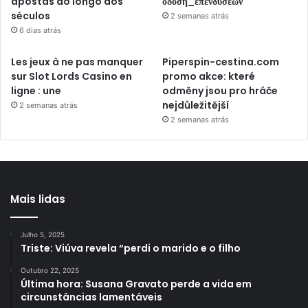
apostas ao longo dos
όδοση_επενδύσεων
séculos
2 semanas atrás
6 dias atrás
Les jeux à ne pas manquer
Piperspin-cestina.com
sur Slot Lords Casino en
promo akce: které
ligne : une
odměny jsou pro hráče
nejdůležitější
2 semanas atrás
2 semanas atrás
Mais lidas
Julho 5, 2025
Triste: Viúva revela “perdi o marido e o filho
Outubro 22, 2025
Última hora: Susana Gravato perde a vida em
circunstâncias lamentáveis