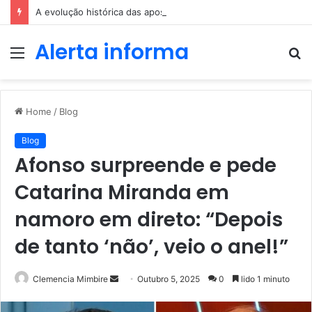
A evolução histórica das apostas ao longo dos séculos
Alerta informa
Menu
P
p
Home
/
Blog
Blog
Afonso surpreende e pede
Catarina Miranda em
namoro em direto: “Depois
de tanto ‘não’, veio o anel!”
Send
Clemencia Mimbire
Outubro 5, 2025
0
lido 1 minuto
an
email