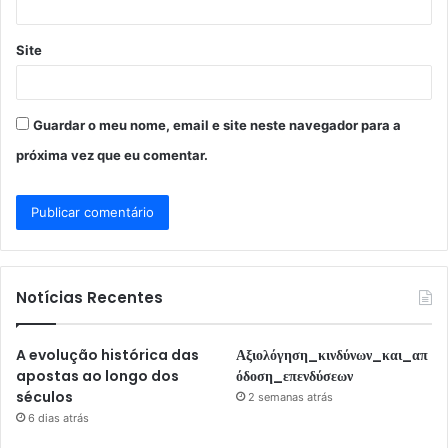
Site
Guardar o meu nome, email e site neste navegador para a
próxima vez que eu comentar.
Notícias Recentes
A evolução histórica das
Αξιολόγηση_κινδύνων_και_απ
apostas ao longo dos
όδοση_επενδύσεων
séculos
2 semanas atrás
6 dias atrás