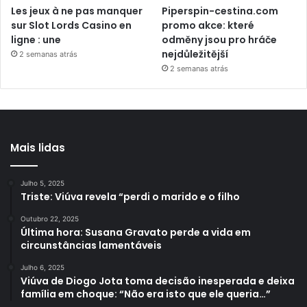
Les jeux à ne pas manquer
Piperspin-cestina.com
sur Slot Lords Casino en
promo akce: které
ligne : une
odměny jsou pro hráče
nejdůležitější
2 semanas atrás
2 semanas atrás
Mais lidas
Julho 5, 2025
Triste: Viúva revela “perdi o marido e o filho
Outubro 22, 2025
Última hora: Susana Gravato perde a vida em
circunstâncias lamentáveis
Julho 6, 2025
Viúva de Diogo Jota toma decisão inesperada e deixa
família em choque: “Não era isto que ele queria…”