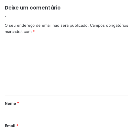
Deixe um comentário
O seu endereço de email não será publicado.
Campos obrigatórios
marcados com
*
C
o
m
e
n
t
á
Nome
*
r
i
o
Email
*
*