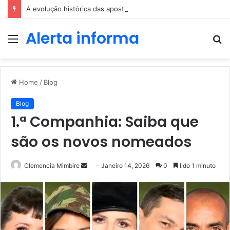
A evolução histórica das apostas ao longo dos séculos
Alerta informa
Menu
P
p
Home
/
Blog
Blog
1.ª Companhia: Saiba que
são os novos nomeados
Send
Clemencia Mimbire
Janeiro 14, 2026
0
lido 1 minuto
an
email