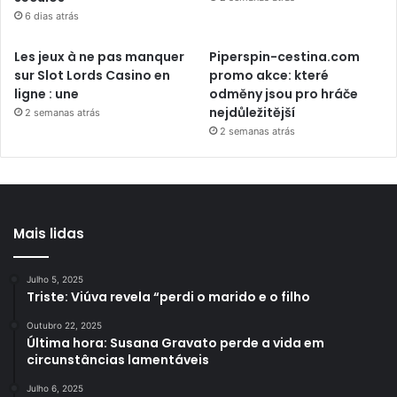
6 dias atrás
Les jeux à ne pas manquer
Piperspin-cestina.com
sur Slot Lords Casino en
promo akce: které
ligne : une
odměny jsou pro hráče
nejdůležitější
2 semanas atrás
2 semanas atrás
Mais lidas
Julho 5, 2025
Triste: Viúva revela “perdi o marido e o filho
Outubro 22, 2025
Última hora: Susana Gravato perde a vida em
circunstâncias lamentáveis
Julho 6, 2025