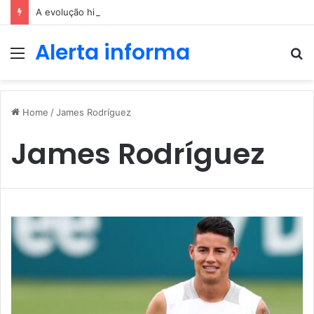
A evolução histórica das apostas ao longo dos séculos
Alerta informa
Menu
P
p
Home
/
James Rodríguez
James Rodríguez