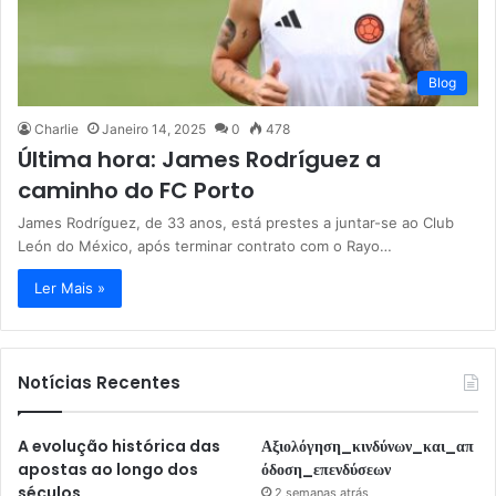
Blog
Charlie
Janeiro 14, 2025
0
478
Última hora: James Rodríguez a
caminho do FC Porto
James Rodríguez, de 33 anos, está prestes a juntar-se ao Club
León do México, após terminar contrato com o Rayo…
Ler Mais »
Notícias Recentes
A evolução histórica das
Αξιολόγηση_κινδύνων_και_απ
apostas ao longo dos
όδοση_επενδύσεων
séculos
2 semanas atrás