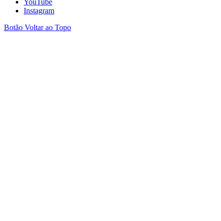
YouTube
Instagram
Botão Voltar ao Topo