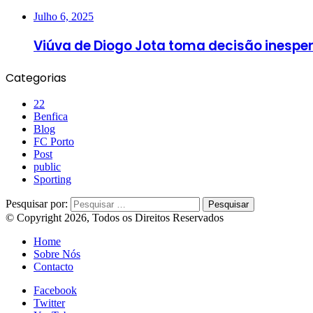
Julho 6, 2025
Viúva de Diogo Jota toma decisão inesper
Categorias
22
Benfica
Blog
FC Porto
Post
public
Sporting
Pesquisar por:
© Copyright 2026, Todos os Direitos Reservados
Home
Sobre Nós
Contacto
Facebook
Twitter