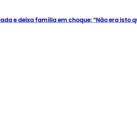
ada e deixa família em choque: “Não era isto q