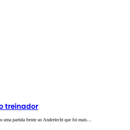
o treinador
 uma partida frente ao Anderlecht que foi mais…