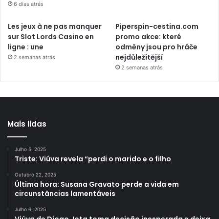
6 dias atrás
Les jeux à ne pas manquer
Piperspin-cestina.com
sur Slot Lords Casino en
promo akce: které
ligne : une
odměny jsou pro hráče
nejdůležitější
2 semanas atrás
2 semanas atrás
Mais lidas
Julho 5, 2025
Triste: Viúva revela “perdi o marido e o filho
Outubro 22, 2025
Última hora: Susana Gravato perde a vida em
circunstâncias lamentáveis
Julho 6, 2025
Viúva de Diogo Jota toma decisão inesperada e deixa