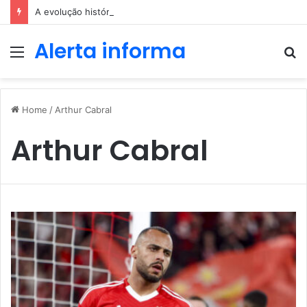
A evolução histórica das apostas ao longo dos séculos
Alerta informa
Menu
P
p
Home
/
Arthur Cabral
Arthur Cabral