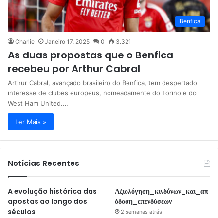
Benfica
Charlie
Janeiro 17, 2025
0
3.321
As duas propostas que o Benfica
recebeu por Arthur Cabral
Arthur Cabral, avançado brasileiro do Benfica, tem despertado
interesse de clubes europeus, nomeadamente do Torino e do
West Ham United.…
Ler Mais »
Notícias Recentes
A evolução histórica das
Αξιολόγηση_κινδύνων_και_απ
apostas ao longo dos
όδοση_επενδύσεων
séculos
2 semanas atrás